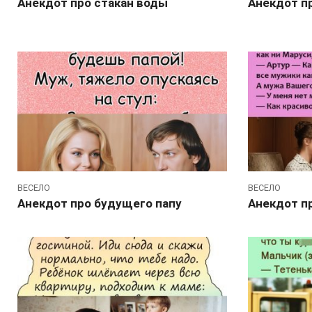
Анекдот про стакан воды
Анекдот п
ВЕСЕЛО
ВЕСЕЛО
Анекдот про будущего папу
Анекдот п