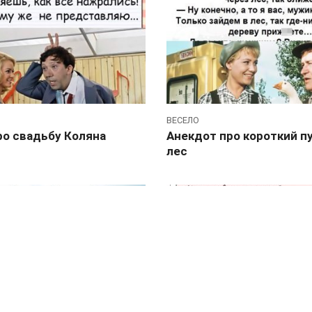
ВЕСЕЛО
ро свадьбу Коляна
Анекдот про короткий п
лес