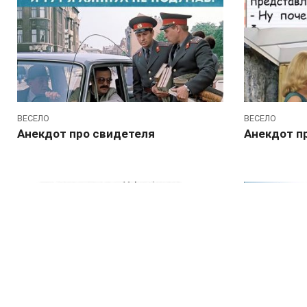
ВЕСЕЛО
ВЕСЕЛО
Анекдот про свидетеля
Анекдот п