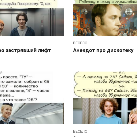
ВЕСЕЛО
ро застрявший лифт
Анекдот про дискотеку
ВЕСЕЛО