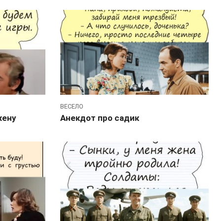
ВЕСЕЛО
жену
Анекдот про садик