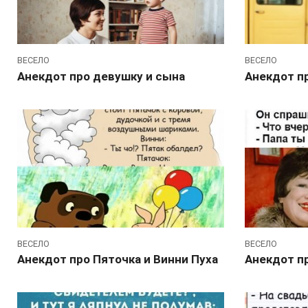
ВЕСЕЛО
ВЕСЕЛО
Анекдот про девушку и сына
Анекдот п
ВЕСЕЛО
ВЕСЕЛО
Анекдот про Пяточка и Винни Пуха
Анекдот п