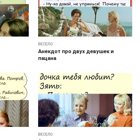
ВЕСЕЛО
Анекдот про двух девушек и
пацана
ВЕСЕЛО