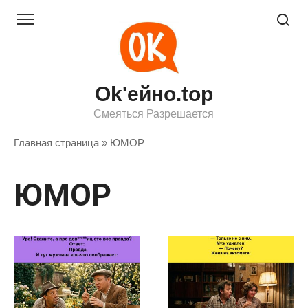
Перейти
к
контенту
Ok'ейно.top
Смеяться Разрешается
Главная страница
»
ЮМОР
ЮМОР