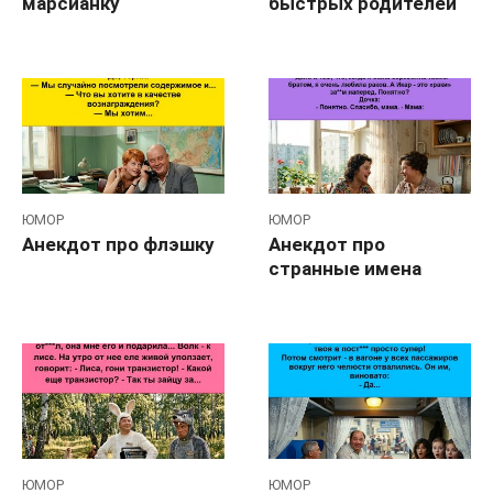
марсианку
быстрых родителей
ЮМОР
ЮМОР
Анекдот про флэшку
Анекдот про
странные имена
ЮМОР
ЮМОР