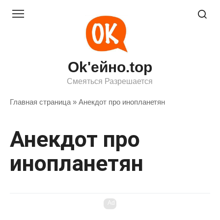
Перейти
к
контенту
Ok'ейно.top
Смеяться Разрешается
Главная страница
»
Анекдот про инопланетян
Анекдот про
инопланетян
Ad