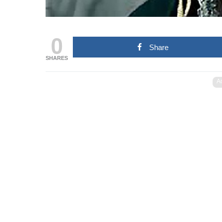
0
Share
SHARES
A