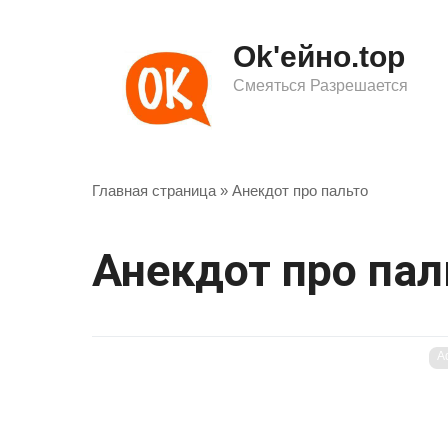
Перейти
к
Ok'ейно.top
контенту
Смеяться Разрешается
Главная страница
»
Анекдот про пальто
Анекдот про пал
A