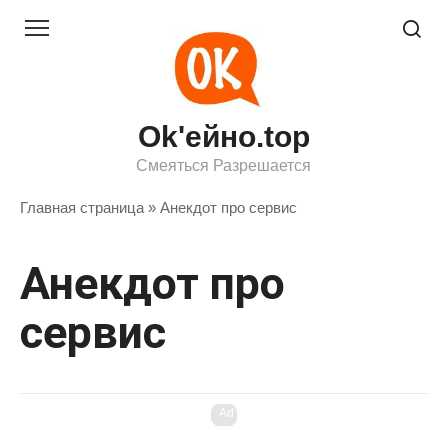
Перейти
к
контенту
Ok'ейно.top
Смеяться Разрешается
Главная страница
»
Анекдот про сервис
Анекдот про
сервис
Ad