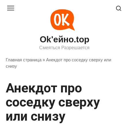
Перейти
к
контенту
Ok'ейно.top
Смеяться Разрешается
Главная страница
»
Анекдот про соседку сверху или
снизу
Анекдот про
соседку сверху
или снизу