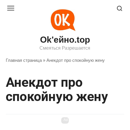
Перейти
к
контенту
Ok'ейно.top
Смеяться Разрешается
Главная страница
»
Анекдот про спокойную жену
Анекдот про
спокойную жену
Ad