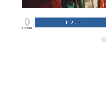
0
Share
SHARES
A