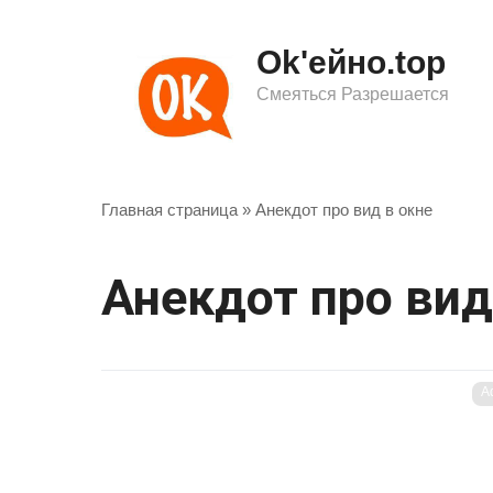
Перейти
к
Ok'ейно.top
контенту
Смеяться Разрешается
Главная страница
»
Анекдот про вид в окне
Анекдот про вид
A