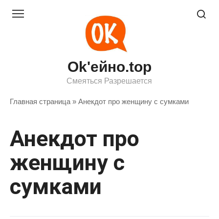
Перейти
к
контенту
Ok'ейно.top
Смеяться Разрешается
Главная страница
»
Анекдот про женщину с сумками
Анекдот про
женщину с
сумками