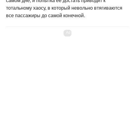
самом дне, и попытка её достать приводит к
тотальному хаосу, в который невольно втягиваются
все пассажиры до самой конечной.
Ad