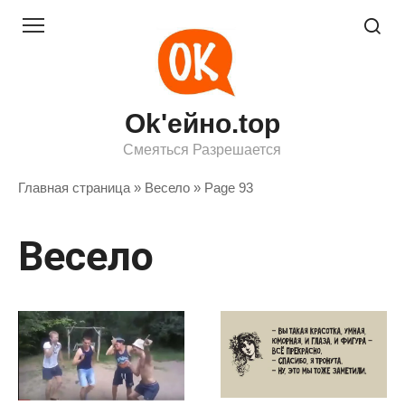
Перейти
к
контенту
Ok'ейно.top
Смеяться Разрешается
Главная страница
»
Весело
»
Page 93
Весело