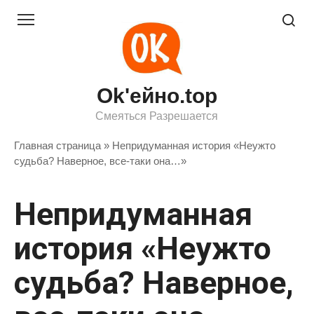
Перейти
к
контенту
Ok'ейно.top
Смеяться Разрешается
Главная страница
»
Непридуманная история «Неужто
судьба? Наверное, все-таки она…»
Непридуманная
история «Неужто
судьба? Наверное,