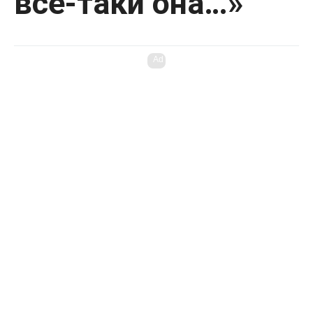
все-таки она…»
Ad