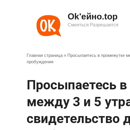
Перейти
к
Ok'ейно.top
контенту
Смеяться Разрешается
Главная страница
»
Просыпаетесь в промежутке ме
пробуждения
Просыпаетесь в
между 3 и 5 утра
свидетельство 