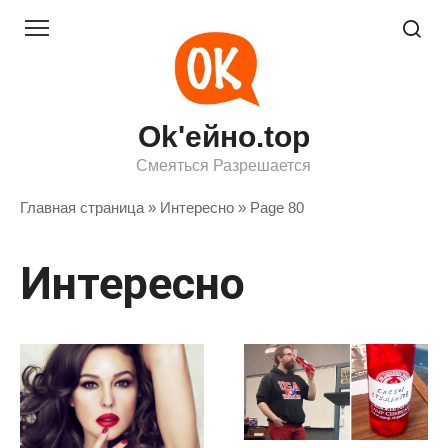
Перейти
к
контенту
Ok'ейно.top
Смеяться Разрешается
Главная страница
»
Интересно
»
Page 80
Интересно